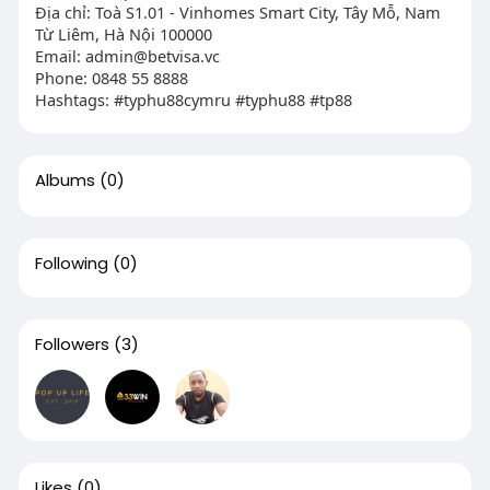
Địa chỉ: Toà S1.01 - Vinhomes Smart City, Tây Mỗ, Nam
Từ Liêm, Hà Nội 100000
Email:
admin@betvisa.vc
Phone: 0848 55 8888
Hashtags: #typhu88cymru #typhu88 #tp88
Albums
(0)
Following
(0)
Followers
(3)
Likes
(0)