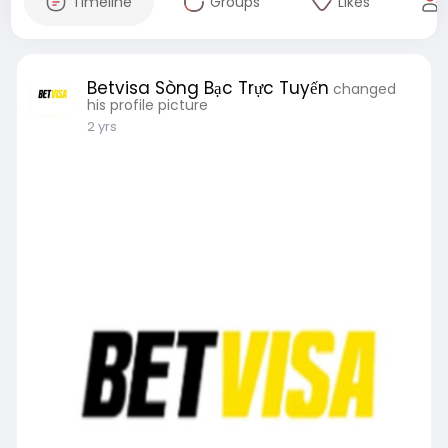
Timeline
Groups
Likes
Betvisa Sòng Bạc Trực Tuyến
changed
his profile picture
2 yrs