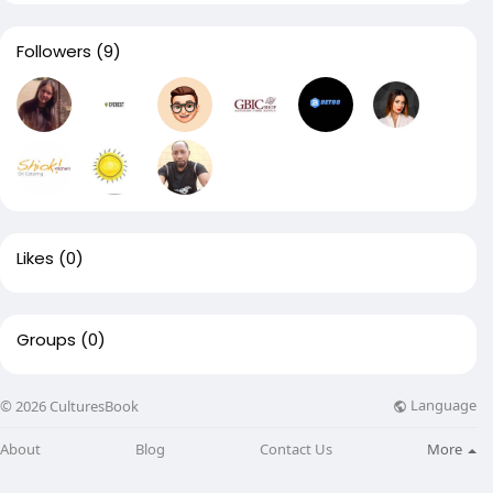
Followers
(9)
Likes
(0)
Groups
(0)
Language
© 2026 CulturesBook
About
Blog
Contact Us
More