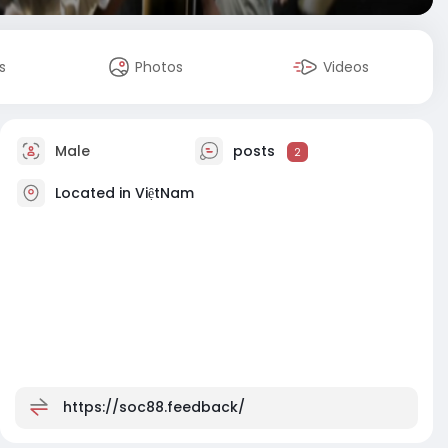
s
Photos
Videos
Male
posts
2
Located in ViệtNam
https://soc88.feedback/