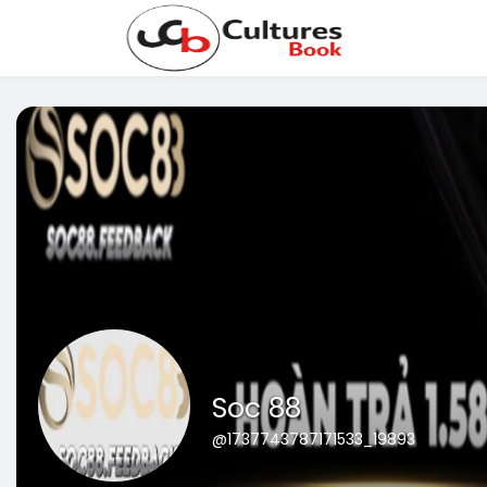
Soc 88
@1737743787171533_19893