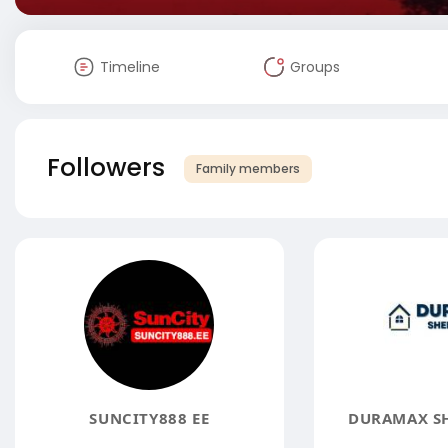
Timeline
Groups
Followers
Family members
SUNCITY888 EE
DURAMAX SH