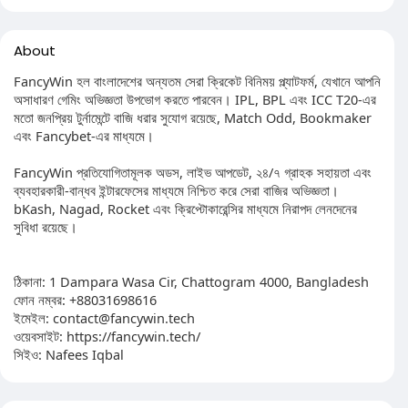
About
FancyWin হল বাংলাদেশের অন্যতম সেরা ক্রিকেট বিনিময় প্ল্যাটফর্ম, যেখানে আপনি
অসাধারণ গেমিং অভিজ্ঞতা উপভোগ করতে পারবেন। IPL, BPL এবং ICC T20-এর
মতো জনপ্রিয় টুর্নামেন্টে বাজি ধরার সুযোগ রয়েছে, Match Odd, Bookmaker
এবং Fancybet-এর মাধ্যমে।
FancyWin প্রতিযোগিতামূলক অডস, লাইভ আপডেট, ২৪/৭ গ্রাহক সহায়তা এবং
ব্যবহারকারী-বান্ধব ইন্টারফেসের মাধ্যমে নিশ্চিত করে সেরা বাজির অভিজ্ঞতা।
bKash, Nagad, Rocket এবং ক্রিপ্টোকারেন্সির মাধ্যমে নিরাপদ লেনদেনের
সুবিধা রয়েছে।
ঠিকানা: 1 Dampara Wasa Cir, Chattogram 4000, Bangladesh
ফোন নম্বর: +88031698616
ইমেইল:
contact@fancywin.tech
ওয়েবসাইট: https://fancywin.tech/
সিইও: Nafees Iqbal