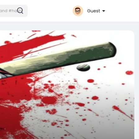
Guest