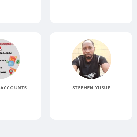
 ACCOUNTS
STEPHEN YUSUF