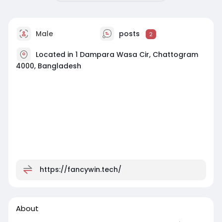
Male
posts
2
Located in 1 Dampara Wasa Cir, Chattogram
4000, Bangladesh
https://fancywin.tech/
About