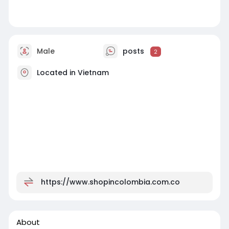
Male
posts
2
Located in Vietnam
https://www.shopincolombia.com.co
About