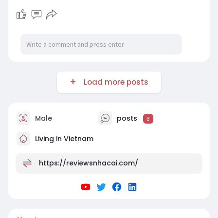
Load more posts
Male
posts
3
Living in Vietnam
https://reviewsnhacai.com/