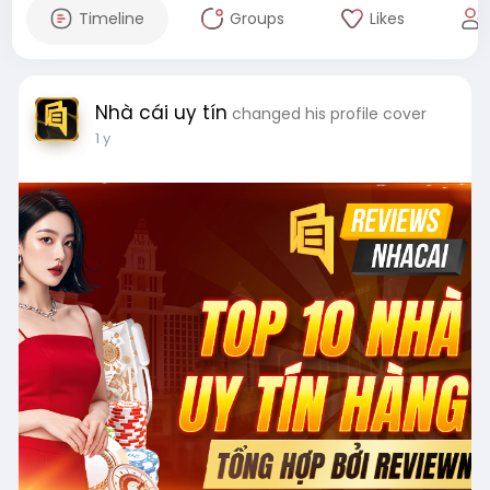
Timeline
Groups
Likes
Nhà cái uy tín
changed his profile cover
1 y