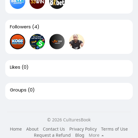
Followers
(4)
Likes
(0)
Groups
(0)
© 2026 CulturesBook
Home
About
Contact Us
Privacy Policy
Terms of Use
Request a Refund
Blog
More