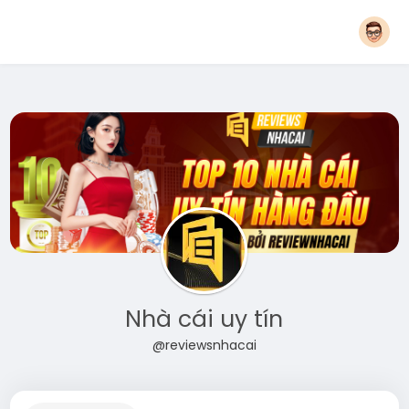
Nhà cái uy tín
@reviewsnhacai