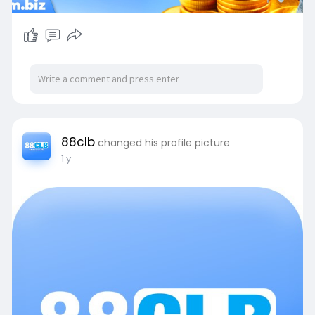
88clb
changed his profile picture
1 y