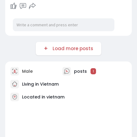
Load more posts
Male
posts
1
Living in Vietnam
Located in vietnam