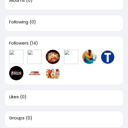
Albums
(0)
Following
(0)
Followers
(14)
Likes
(0)
Groups
(0)