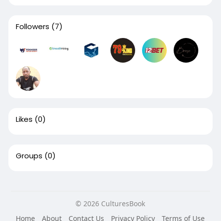
Followers
(7)
Likes
(0)
Groups
(0)
© 2026 CulturesBook
Home
About
Contact Us
Privacy Policy
Terms of Use