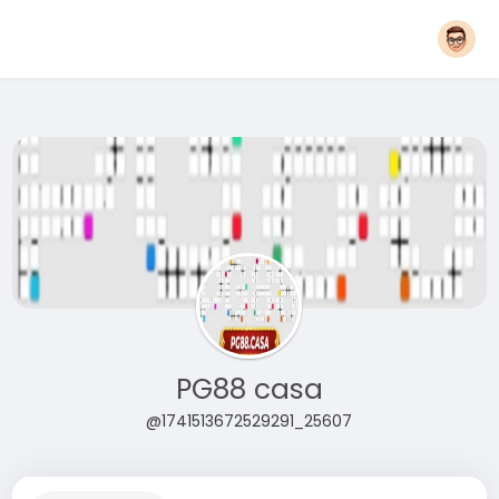
PG88 casa
@1741513672529291_25607