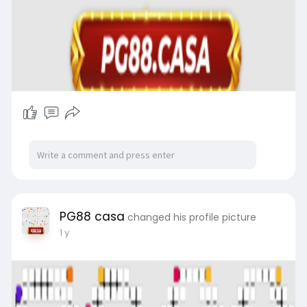
PG88 casa
changed his profile picture
1 y