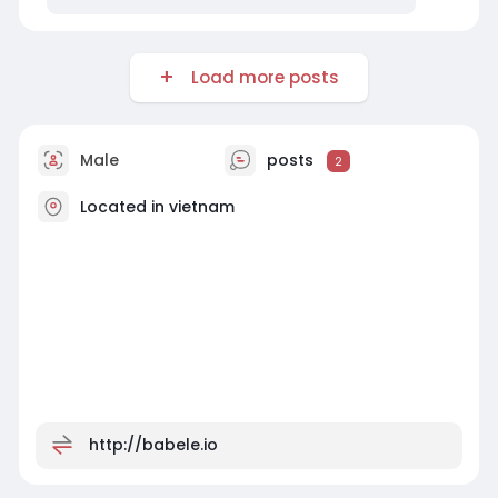
Load more posts
Male
posts
2
Located in vietnam
http://babele.io