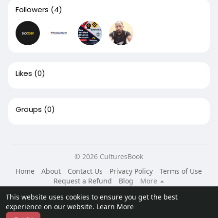
Followers
(4)
Likes
(0)
Groups
(0)
© 2026 CulturesBook
Home
About
Contact Us
Privacy Policy
Terms of Use
Request a Refund
Blog
More
Language
This website uses cookies to ensure you get the best
experience on our website.
Learn More