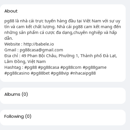
About
pg88 là nhà cái trực tuyến hàng đầu tại Việt Nam với sự uy
tín và cam kết chất lượng. Nhà cái pg88 cam kết mang đến
những sản phẩm cá cược đa dạng,chuyên nghiệp và hấp
dẫn.
Website : http://babele.io
Gmail :
pg88casa@gmail.com
Địa chỉ : 49 Phan Bội Châu, Phường 1, Thành phố Đà Lạt,
Lâm Đồng, Việt Nam
Hashtag : #pg88 #pg88casa #pg88com #pg88game
#pg88casino #pg88bet #pg88vip #nhacaipg88
Albums
(0)
Following
(0)