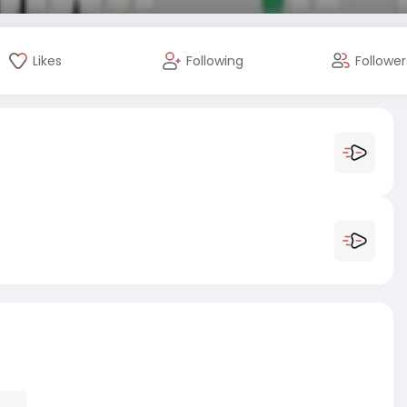
Likes
Following
Follower