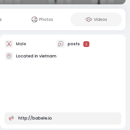
s
Photos
Videos
Male
posts
2
Located in vietnam
http://babele.io