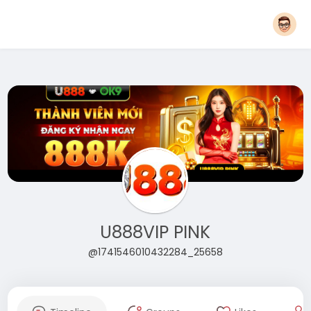
U888VIP PINK
@1741546010432284_25658