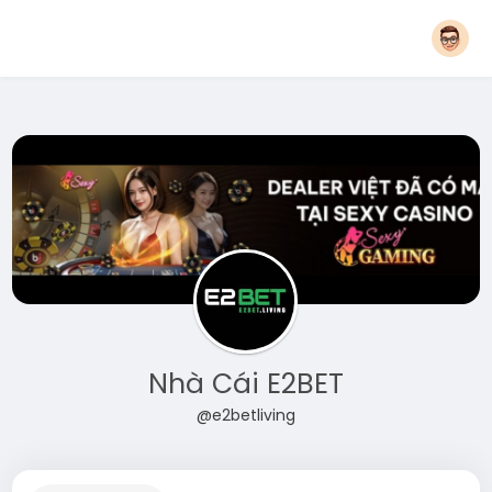
Nhà Cái E2BET
@e2betliving