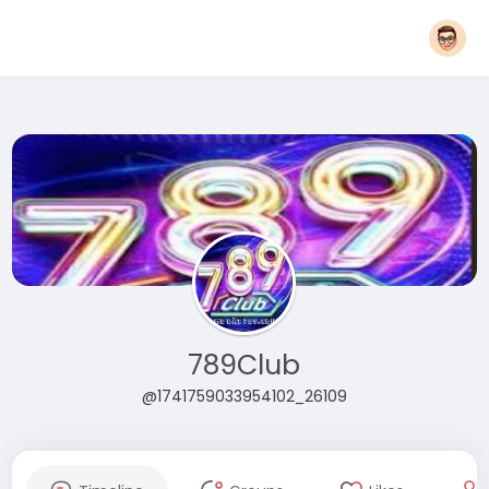
789Club
@1741759033954102_26109