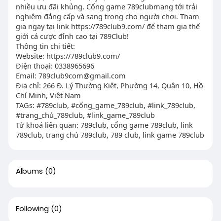
nhiều ưu đãi khủng. Cổng game 789clubmang tới trải
nghiệm đẳng cấp và sang trọng cho người chơi. Tham
gia ngay tại link https://789club9.com/ để tham gia thế
giới cá cược đỉnh cao tại 789Club!
Thông tin chi tiết:
Website: https://789club9.com/
Điện thoại: 0338965696
Email:
789club9com@gmail.com
Địa chỉ: 266 Đ. Lý Thường Kiệt, Phường 14, Quận 10, Hồ
Chí Minh, Việt Nam
TAGs: #789club, #cổng_game_789club, #link_789club,
#trang_chủ_789club, #link_game_789club
Từ khoá liên quan: 789club, cổng game 789club, link
789club, trang chủ 789club, 789 club, link game 789club
Albums
(0)
Following
(0)