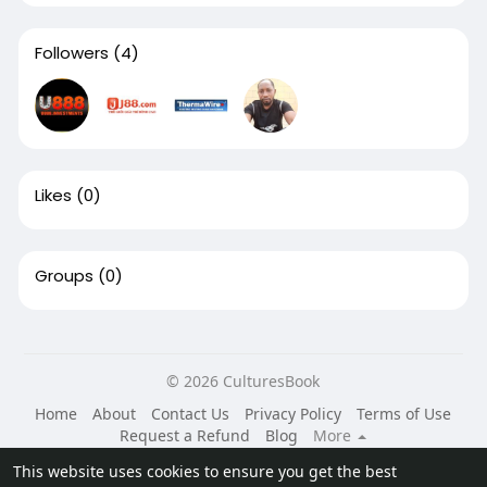
Followers
(4)
Likes
(0)
Groups
(0)
© 2026 CulturesBook
Home
About
Contact Us
Privacy Policy
Terms of Use
Request a Refund
Blog
More
Language
This website uses cookies to ensure you get the best