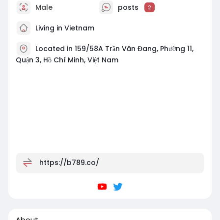
Male
posts
2
Living in Vietnam
Located in 159/58A Trần Văn Đang, Phường 11,
Quận 3, Hồ Chí Minh, Việt Nam
https://b789.co/
About