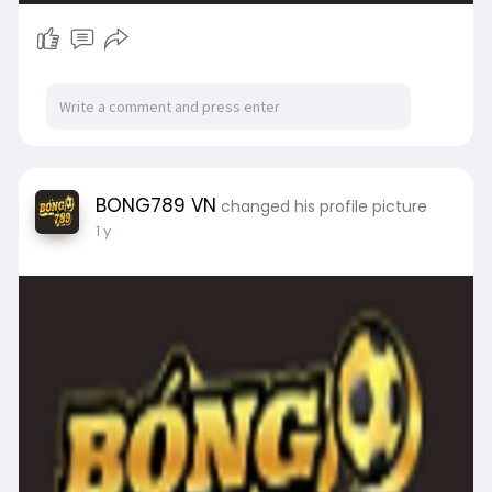
BONG789 VN
changed his profile picture
1 y