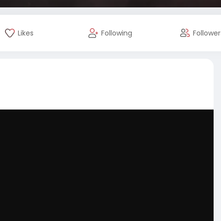
Likes
Following
Follower