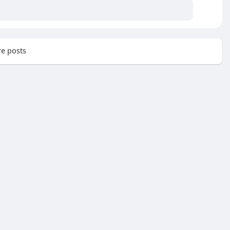
e posts