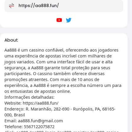
https://aa888.fun/
About
Aa888 é um cassino confiável, oferecendo aos jogadores
uma experiência de apostas incrível com milhares de
jogos variados. Com uma interface fácil de usar e alta
segurança, a Aa888 garante total proteção para seus
participantes. O cassino também oferece diversas
promoções atraentes. Com mais de 10 anos de
experiência, a Aa888 é sempre a escolha número um para
os entusiastas de apostas online.
Informações detalhadas:
Website: https://aa888.fun/
Endereço: R. Maranhão, 282-690 - Rurópolis, PA, 68165-
000, Brasil
Email:
aa888.fun@gmail.com
Telefone: 5567122075872