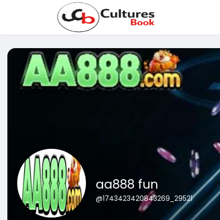
aa888 fun
@1743423420843269_29521