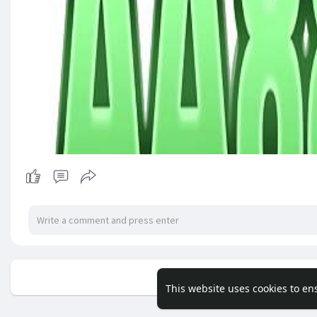
No mor
This website uses cookies to en