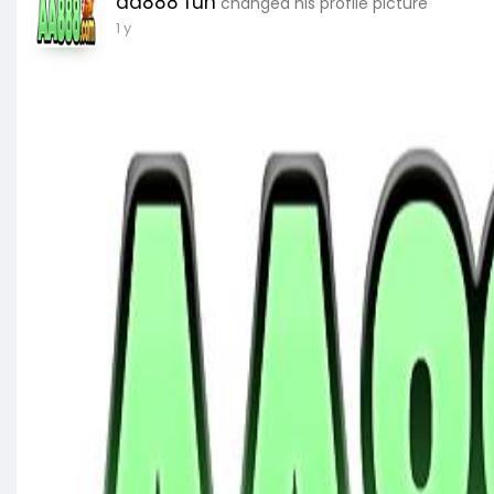
aa888 fun
changed his profile picture
1 y