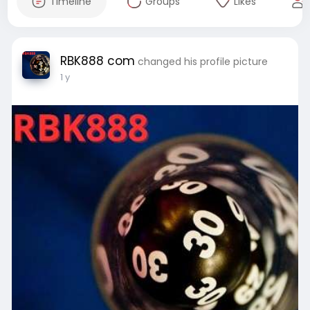
Timeline
Groups
Likes
RBK888 com
changed his profile picture
1 y