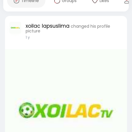
Timeline
Groups
Likes
xoilac lapsuslima
changed his profile
picture
1 y