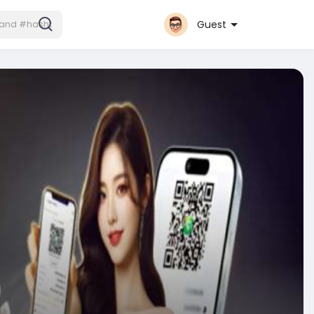
Guest