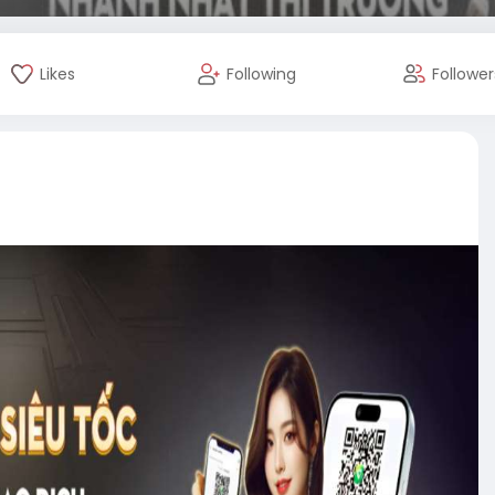
Likes
Following
Follower