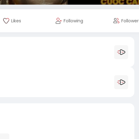
Likes
Following
Follower