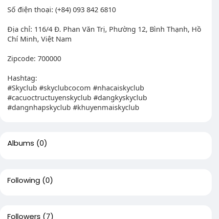
Số điện thoại: (+84) 093 842 6810
Địa chỉ: 116/4 Đ. Phan Văn Trị, Phường 12, Bình Thạnh, Hồ
Chí Minh, Việt Nam
Zipcode: 700000
Hashtag:
#Skyclub #skyclubcocom #nhacaiskyclub
#cacuoctructuyenskyclub #dangkyskyclub
#dangnhapskyclub #khuyenmaiskyclub
Albums
(0)
Following
(0)
Followers
(7)