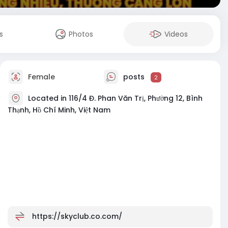
s
Photos
Videos
Female
posts
2
Located in 116/4 Đ. Phan Văn Trị, Phường 12, Bình
Thạnh, Hồ Chí Minh, Việt Nam
https://skyclub.co.com/