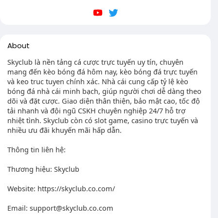
About
Skyclub là nền tảng cá cược trực tuyến uy tín, chuyên
mang đến kèo bóng đá hôm nay, kèo bóng đá trực tuyến
và keo truc tuyen chính xác. Nhà cái cung cấp tỷ lệ kèo
bóng đá nhà cái minh bạch, giúp người chơi dễ dàng theo
dõi và đặt cược. Giao diện thân thiện, bảo mật cao, tốc độ
tải nhanh và đội ngũ CSKH chuyên nghiệp 24/7 hỗ trợ
nhiệt tình. Skyclub còn có slot game, casino trực tuyến và
nhiều ưu đãi khuyến mãi hấp dẫn.
Thông tin liên hệ:
Thương hiệu: Skyclub
Website: https://skyclub.co.com/
Email:
support@skyclub.co.com