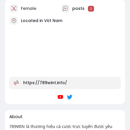
Female
posts
2
Located in Việt Nam
https://789wint.info/
About
789WIN là thương hiệu cá cược trực tuyến được yêu