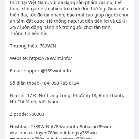
thích tại Việt Nam, với đa dạng sản phẩm casino, thể
thao, slot game và nhiều trò chơi đổi thưởng. Giao diện
hiện đại, tốc độ tải nhanh, bảo mật cao giúp người chơi
an tâm đặt cược. Hệ thống nạp/rút tiền tiện lợi và CSKH
24/7 luôn đồng hành hỗ trợ người chơi tận tình.
Thông tin liên hệ:
Thương hiệu: 789WIN
Website: https://789wint.info/
Email:
support@789wint.info
Số điện thoại: (+84) 093 785 6124
Địa chỉ: 17 Đ. Nơ Trang Long, Phường 13, Bình Thạnh,
Hồ Chí Minh, Việt Nam
Zipcode: 700000
Hashtag: #789WIN #789wintinfo #nhacai789win
#cacuoctructuyen789win #dangky789win
#dangnhap789win #khuyenmai789win