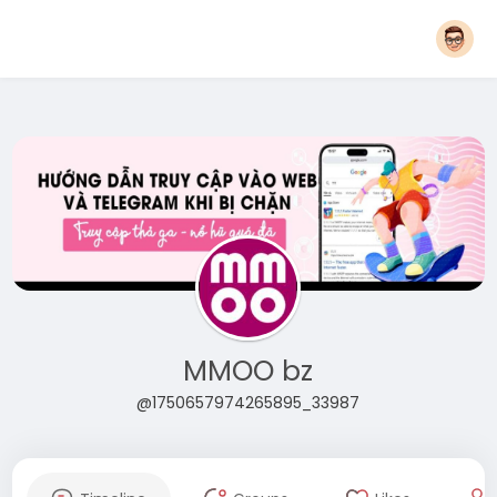
MMOO bz
@1750657974265895_33987