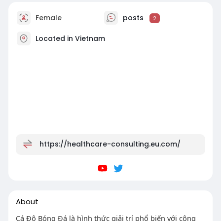
Female
posts
2
Located in Vietnam
https://healthcare-consulting.eu.com/
About
Cá Độ Bóng Đá là hình thức giải trí phổ biến với cộng