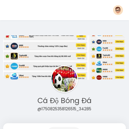
Cá Độ Bóng Đá
@1750825358126515_34285