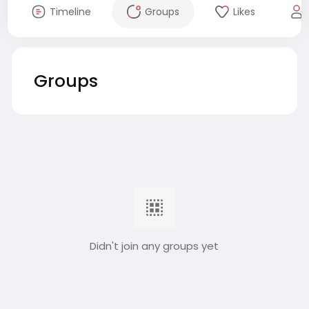
Timeline
Groups
Likes
Groups
Didn't join any groups yet