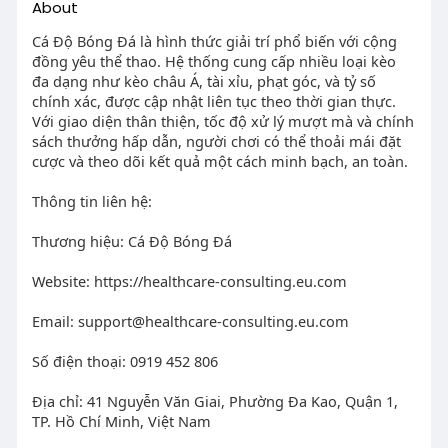
About
Cá Độ Bóng Đá là hình thức giải trí phổ biến với cộng
đồng yêu thể thao. Hệ thống cung cấp nhiều loại kèo
đa dạng như kèo châu Á, tài xỉu, phạt góc, và tỷ số
chính xác, được cập nhật liên tục theo thời gian thực.
Với giao diện thân thiện, tốc độ xử lý mượt mà và chính
sách thưởng hấp dẫn, người chơi có thể thoải mái đặt
cược và theo dõi kết quả một cách minh bạch, an toàn.
Thông tin liên hệ:
Thương hiệu: Cá Độ Bóng Đá
Website: https://healthcare-consulting.eu.com
Email:
support@healthcare-consulting.eu.com
Số điện thoại: 0919 452 806
Địa chỉ: 41 Nguyễn Văn Giai, Phường Đa Kao, Quận 1,
TP. Hồ Chí Minh, Việt Nam