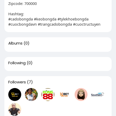
Zipcode: 700000
Hashtag:
#cadobongda #keobongda #tylekhoebongda
#cuocbongdavn #trangcadobongda #cuoctructuyen
Albums
(0)
Following
(0)
Followers
(7)