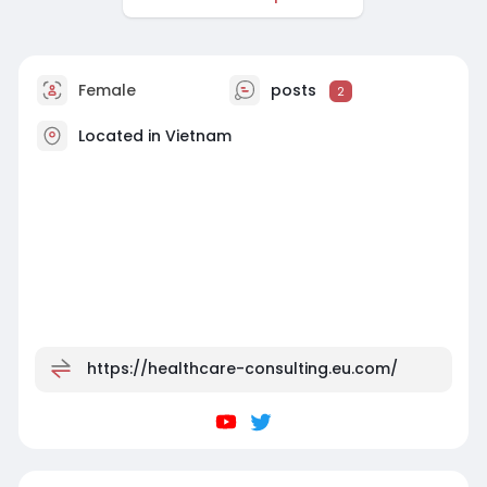
Female
posts
2
Located in Vietnam
https://healthcare-consulting.eu.com/