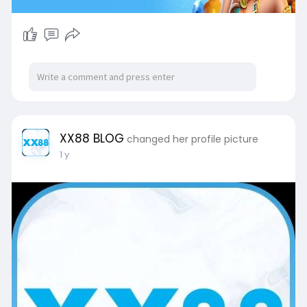
XX88 BLOG
changed her profile picture
1 y