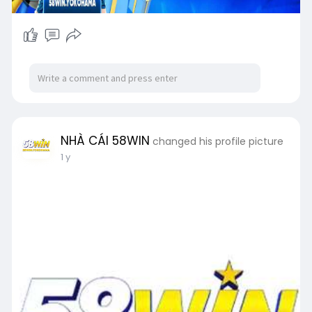
NHÀ CÁI 58WIN
changed his profile picture
1 y