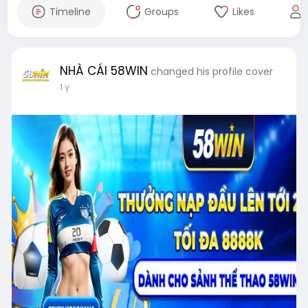
Timeline
Groups
Likes
NHÀ CÁI 58WIN
changed his profile cover
1 y