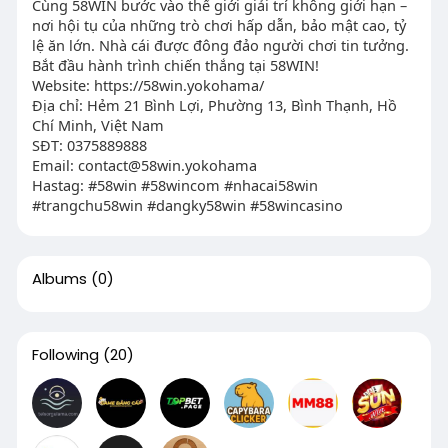
Cùng 58WIN bước vào thế giới giải trí không giới hạn –
nơi hội tụ của những trò chơi hấp dẫn, bảo mật cao, tỷ
lệ ăn lớn. Nhà cái được đông đảo người chơi tin tưởng.
Bắt đầu hành trình chiến thắng tại 58WIN!
Website: https://58win.yokohama/
Địa chỉ: Hẻm 21 Bình Lợi, Phường 13, Bình Thạnh, Hồ
Chí Minh, Việt Nam
SĐT: 0375889888
Email:
contact@58win.yokohama
Hastag: #58win #58wincom #nhacai58win
#trangchu58win #dangky58win #58wincasino
Albums
(0)
Following
(20)