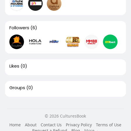
Followers
(6)
Likes
(0)
Groups
(0)
© 2026 CulturesBook
Home
About
Contact Us
Privacy Policy
Terms of Use
Request a Refund
Blog
More