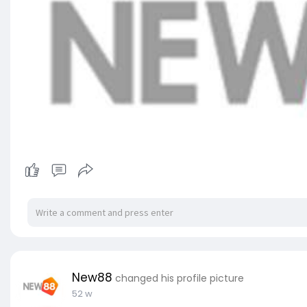
New88
changed his profile picture
52 w