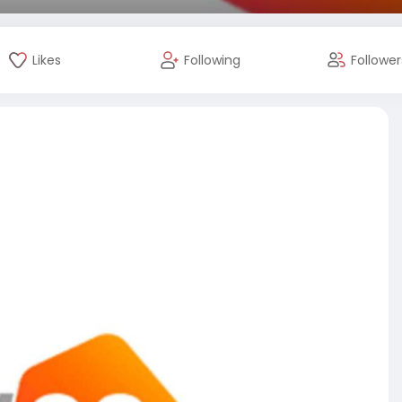
Likes
Following
Follower