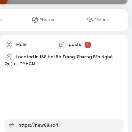
s
Photos
Videos
Male
posts
3
Located in 168 Hai Bà Trưng, Phường Bến Nghé,
Quận 1, TP.HCM
https://new88.sarl