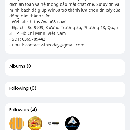
dịch an toàn và hệ thống bảo mật chặt chẽ. Sự uy tín và
minh bạch đã giúp Win68 trở thành lựa chọn tin cậy của
đông đảo thành viên.
- Website: https://win68.day/
- Địa chỉ: Số 9999, Đường Trường Sa, Phường 13, Quận
3, TP. Hồ Chí Minh, Việt Nam
- SĐT: 0365789442
- Email:
contact.win68day@gmail.com
Albums
(0)
Following
(0)
Followers
(4)