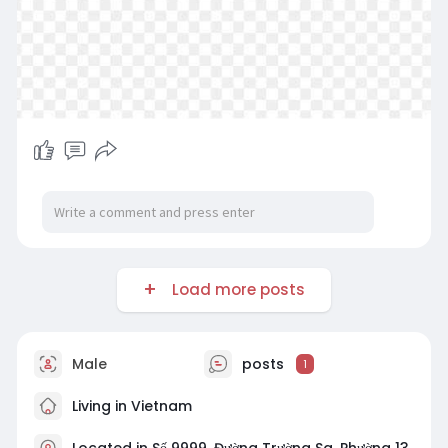
Load more posts
Male
posts
1
Living in Vietnam
Located in Số 9999, Đường Trường Sa, Phường 13,