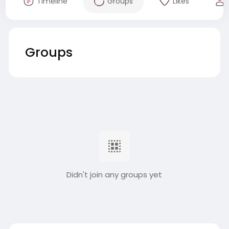
Timeline
Groups
Likes
Groups
Didn't join any groups yet