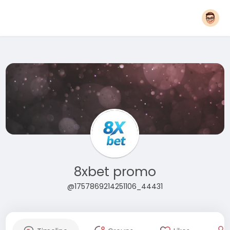
8xbet promo
@1757869214251106_44431