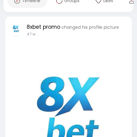
Timeline
Groups
Likes
8xbet promo
changed his profile picture
47 w