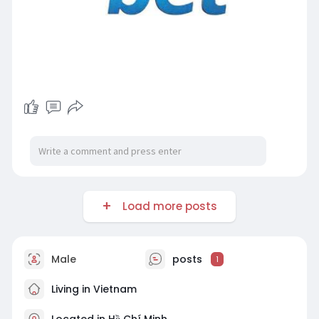
Load more posts
Male
posts
1
Living in Vietnam
Located in Hồ Chí Minh