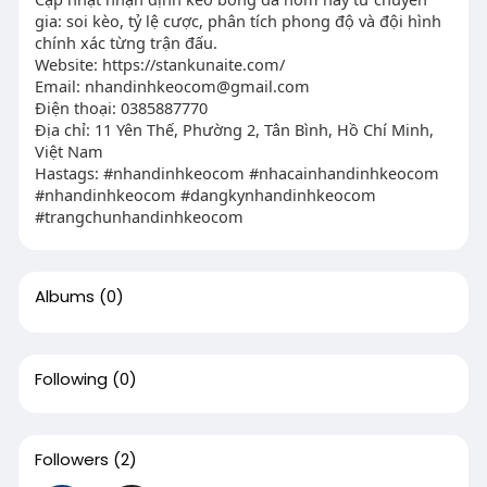
gia: soi kèo, tỷ lệ cược, phân tích phong độ và đội hình
chính xác từng trận đấu.
Website: https://stankunaite.com/
Email:
nhandinhkeocom@gmail.com
Điện thoại: 0385887770
Địa chỉ: 11 Yên Thế, Phường 2, Tân Bình, Hồ Chí Minh,
Việt Nam
Hastags: #nhandinhkeocom #nhacainhandinhkeocom
#nhandinhkeocom #dangkynhandinhkeocom
#trangchunhandinhkeocom
Albums
(0)
Following
(0)
Followers
(2)