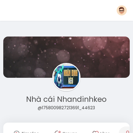
Nhà cái Nhandinhkeo
@1758009827213691_44623