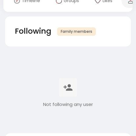
Timeline
Groups
Likes
Following
Family members
Not following any user