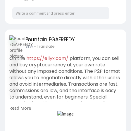
Fountain EGAFREEDY
31 w
- Translate
On the
https://ellyx.com/
platform, you can sell
and buy cryptocurrency at your own rate
without any imposed conditions. The P2P format
allows you to negotiate directly with other users
and avoid intermediaries. Transactions are fast,
commissions are low, and the interface is easy
to understand, even for beginners. Special
attention is paid to security and support for
Read More
local payment methods, which makes the
exchange convenient in different regions.