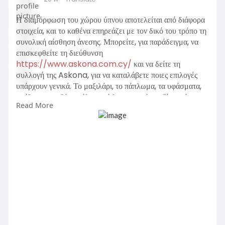
Η διαμόρφωση του χώρου ύπνου αποτελείται από διάφορα
στοιχεία, και το καθένα επηρεάζει με τον δικό του τρόπο τη
συνολική αίσθηση άνεσης. Μπορείτε, για παράδειγμα, να
επισκεφθείτε τη διεύθυνση
https://www.askona.com.cy/
και να δείτε τη
συλλογή της Askona, για να καταλάβετε ποιες επιλογές
υπάρχουν γενικά. Το μαξιλάρι, το πάπλωμα, τα υφάσματα,
το ίδιο το κρεβάτι - όλα αυτά λειτουργούν μαζί, και όχι
Read More
ξεχωριστά, γι' αυτό η προσοχή στρέφεται σταδιακά στα
χαρακτηριστικά και στον συνδυασμό μεταξύ τους