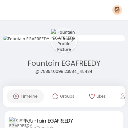
Fountain EGAFREEDY
@1758540098123584_45434
Timeline
Groups
Likes
Fountain EGAFREEDY
20 w
- Translate