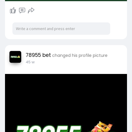
78955 bet
changed his profile picture
45 w