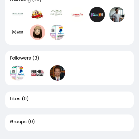
Followers
(3)
Likes
(0)
Groups
(0)