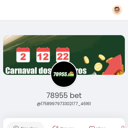
78955 bet
@1758997973302177_46161