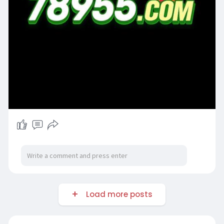
Load more posts