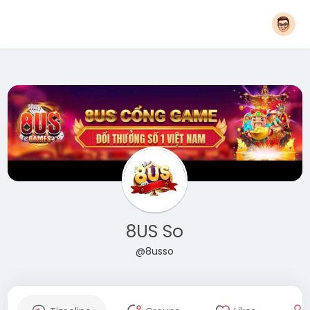
8US So
@8usso