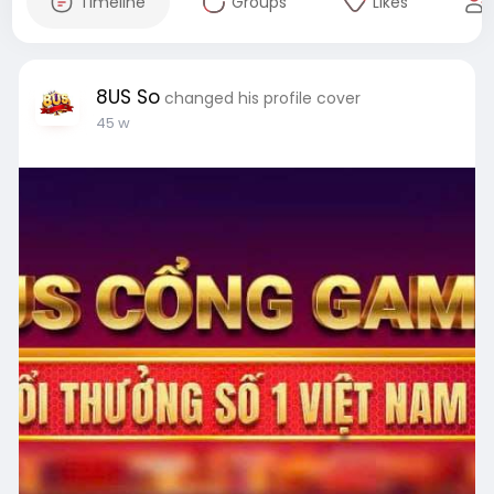
Timeline
Groups
Likes
8US So
changed his profile cover
45 w