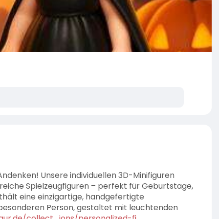
Andenken! Unsere individuellen 3D-Minifiguren
lreiche Spielzeugfiguren – perfekt für Geburtstage,
ält eine einzigartige, handgefertigte
r besonderen Person, gestaltet mit leuchtenden
ur.de/collect....ions/personalized-fi