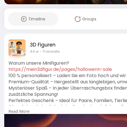
Timeline
Groups
3D Figuren
44 w
- Translate
Warum unsere Minifiguren?
https://mein3dfigur.de/pages/hallowenn-sale
100 % personalisiert – Laden Sie ein Foto hoch und wir
Premium-Qualität – Hergestellt aus langlebigen, umw
Mysteriöser Spaß – In jeder Überraschungsbox finden
zusätzliche Spannung!
Perfektes Geschenk – Ideal für Paare, Familien, Tier
Ob auf dem Schreibtisch, im Regal oder als liebevoll
Read More
Erinnerungen