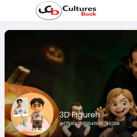
3D Figuren
@1759143666641905_46288