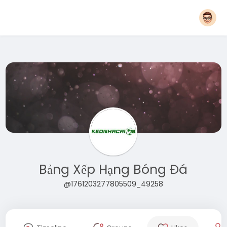
Bảng Xếp Hạng Bóng Đá
@1761203277805509_49258