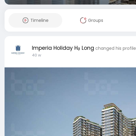
Timeline
Groups
Imperia Holiday Hạ Long
changed his profil
40 w