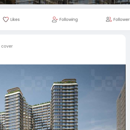
Likes
Following
Follower
e cover