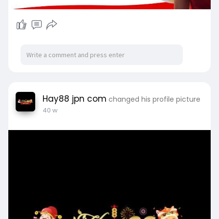
Hay88 jpn com
changed his profile picture
40 w