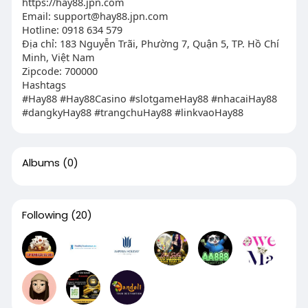
https://hay88.jpn.com
Email:
support@hay88.jpn.com
Hotline: 0918 634 579
Địa chỉ: 183 Nguyễn Trãi, Phường 7, Quận 5, TP. Hồ Chí
Minh, Việt Nam
Zipcode: 700000
Hashtags
#Hay88 #Hay88Casino #slotgameHay88 #nhacaiHay88
#dangkyHay88 #trangchuHay88 #linkvaoHay88
Albums
(0)
Following
(20)