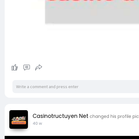
Casinotructuyen Net
changed his profile pi
40 w