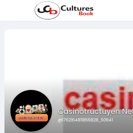
Casinotructuyen Ne
@1762164811856828_50641