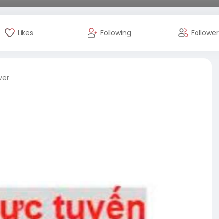
Likes
Following
Follower
ver