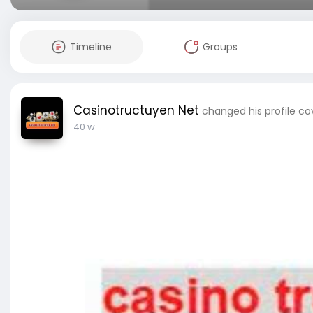
Timeline
Groups
Casinotructuyen Net
changed his profile co
40 w