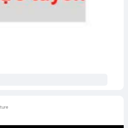
cture