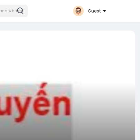
Guest