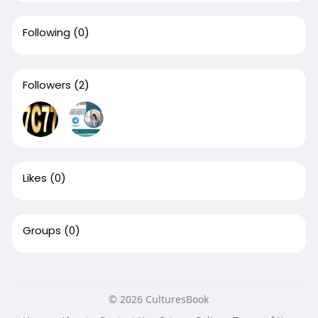
Following
(0)
Followers
(2)
Likes
(0)
Groups
(0)
© 2026 CulturesBook