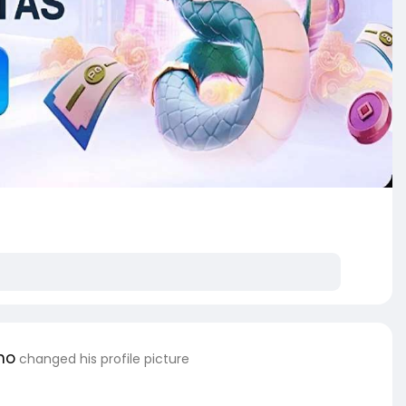
no
changed his profile picture