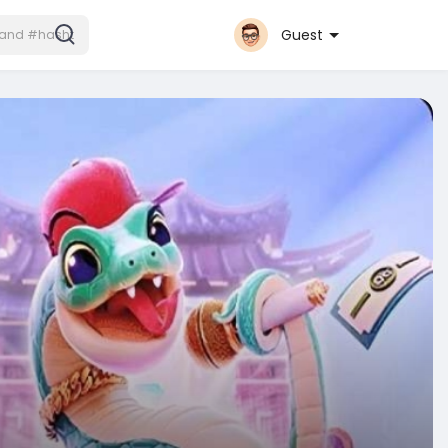
Guest