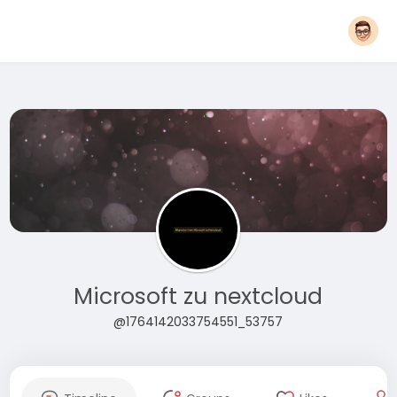
Microsoft zu nextcloud
@1764142033754551_53757