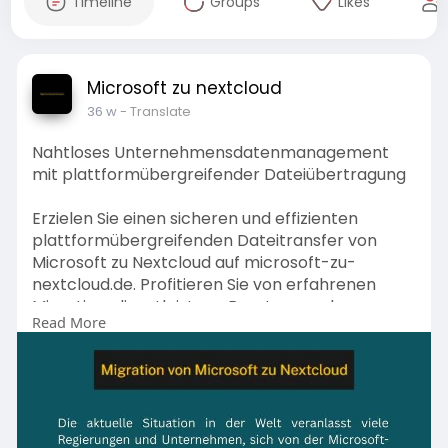
Timeline
Groups
Likes
Microsoft zu nextcloud
36 w
- Translate
Nahtloses Unternehmensdatenmanagement
mit plattformübergreifender Dateiübertragung
Erzielen Sie einen sicheren und effizienten
plattformübergreifenden Dateitransfer von
Microsoft zu Nextcloud auf microsoft-zu-
nextcloud.de. Profitieren Sie von erfahrenen
Migrationsdienstleistern, Beratung und
Read More
Überwachung, um die Sicherheit und
Konformität Ihrer Geschäftsdaten zu
gewährleisten.
https://microsoft-zu-nextcloud.de/