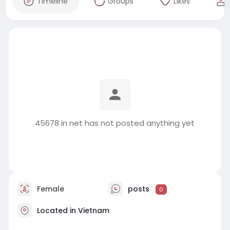
Timeline
Groups
Likes
45678 in net has not posted anything yet
Female
posts
0
Located in Vietnam