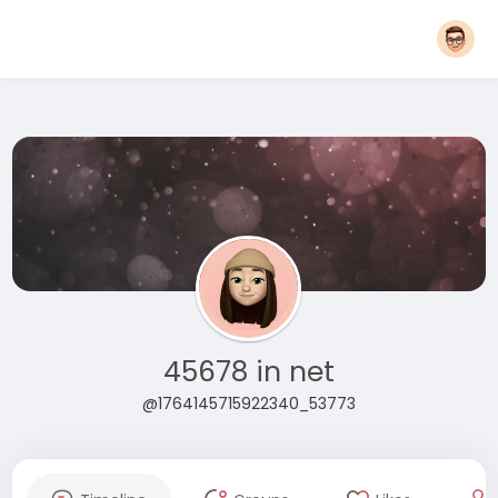
45678 in net
@1764145715922340_53773