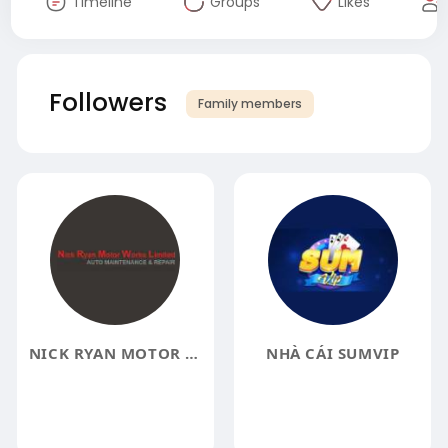
Timeline
Groups
Likes
Followers
Family members
NICK RYAN MOTOR WORKS LIMITED
NHÀ CÁI SUMVIP