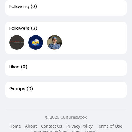
Following
(0)
Followers
(3)
Likes
(0)
Groups
(0)
© 2026 CulturesBook
Home
About
Contact Us
Privacy Policy
Terms of Use
Request a Refund
Blog
More