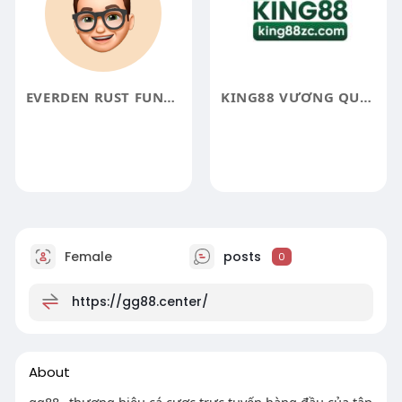
EVERDEN RUST FUNERAL SERVICES
KING88 VƯƠNG QUỐC CÁ CƯỢC ĐỈNH CAO
Female
posts
0
https://gg88.center/
About
gg88– thương hiệu cá cược trực tuyến hàng đầu của tập