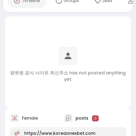
Timeline
Groups
Likes
원벳원 공식 사이트 최신주소 has not posted anything
yet
Female
posts
0
https://www.koreaonexbet.com