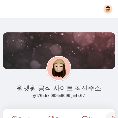
원벳원 공식 사이트 최신주소
@1764571010658099_54467