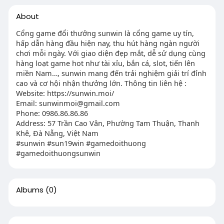
About
Cổng game đổi thưởng sunwin là cổng game uy tín,
hấp dẫn hàng đầu hiện nay, thu hút hàng ngàn người
chơi mỗi ngày. Với giao diện đẹp mắt, dễ sử dụng cùng
hàng loạt game hot như tài xỉu, bắn cá, slot, tiến lên
miền Nam…, sunwin mang đến trải nghiệm giải trí đỉnh
cao và cơ hội nhận thưởng lớn. Thông tin liên hệ :
Website: https://sunwin.moi/
Email:
sunwinmoi@gmail.com
Phone: 0986.86.86.86
Address: 57 Trần Cao Vân, Phường Tam Thuận, Thanh
Khê, Đà Nẵng, Việt Nam
#sunwin #sun19win #gamedoithuong
#gamedoithuongsunwin
Albums
(0)