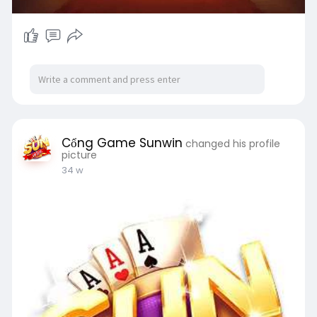
Cổng Game Sunwin
changed his profile
picture
34 w