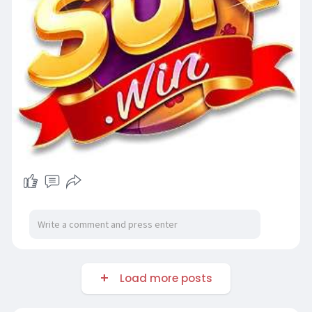
Load more posts