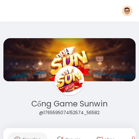
Cổng Game Sunwin
@1765595074152574_56582