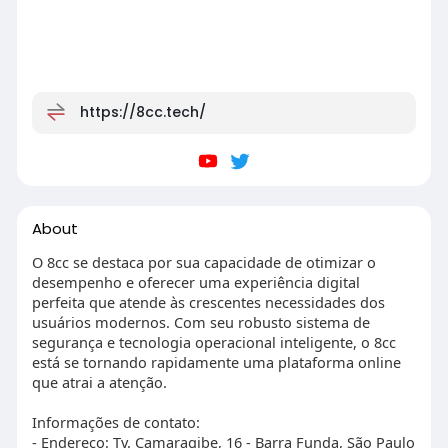
https://8cc.tech/
About
O 8cc se destaca por sua capacidade de otimizar o
desempenho e oferecer uma experiência digital
perfeita que atende às crescentes necessidades dos
usuários modernos. Com seu robusto sistema de
segurança e tecnologia operacional inteligente, o 8cc
está se tornando rapidamente uma plataforma online
que atrai a atenção.
Informações de contato:
- Endereço: Tv. Camaragibe, 16 - Barra Funda, São Paulo