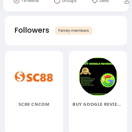
Timeline
Groups
Likes
Followers
Family members
SC88 CNCOM
BUY GOOGLE REVIEWS